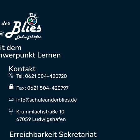
it dem
hwerpunkt Lernen
Kontakt
Tel: 0621 504-420720
Fax: 0621 504-420797
info@schuleanderblies.de
Krummlachstraße 10
67059 Ludwigshafen
Erreichbarkeit Sekretariat